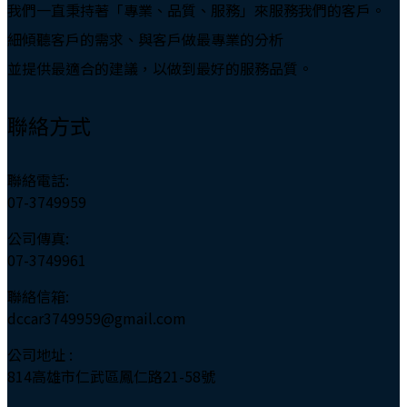
我們一直秉持著「專業、品質、服務」來服務我們的客戶。
細傾聽客戶的需求、與客戶做最專業的分析
並提供最適合的建議，以做到最好的服務品質。
聯絡方式
聯絡電話:
07-3749959
公司傳真:
07-3749961
聯絡信箱:
dccar3749959@gmail.com
公司地址 :
814高雄市仁武區鳳仁路21-58號